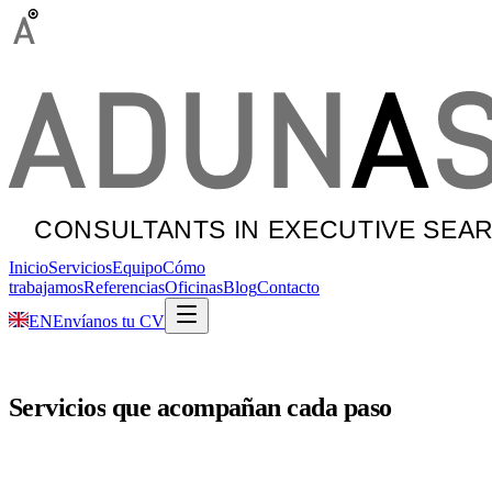
Inicio
Servicios
Equipo
Cómo
trabajamos
Referencias
Oficinas
Blog
Contacto
EN
Envíanos tu CV
Servicios
que
acompañan
cada
paso