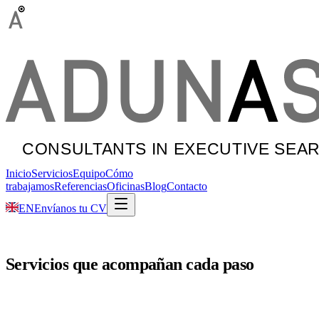
Inicio
Servicios
Equipo
Cómo
trabajamos
Referencias
Oficinas
Blog
Contacto
EN
Envíanos tu CV
Servicios
que
acompañan
cada
paso