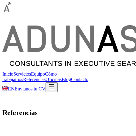
Inicio
Servicios
Equipo
Cómo
trabajamos
Referencias
Oficinas
Blog
Contacto
EN
Envíanos tu CV
Referencias