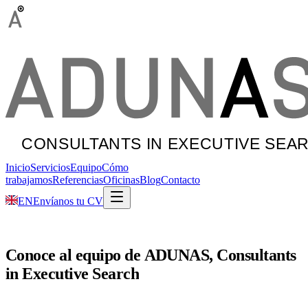
Inicio
Servicios
Equipo
Cómo
trabajamos
Referencias
Oficinas
Blog
Contacto
EN
Envíanos tu CV
Conoce
al
equipo
de
ADUNAS,
Consultants
in
Executive
Search