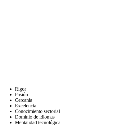
El equipo de ADUNAS
Barcelona · Madrid
ADUNAS reúne a un equipo de profesionales con amplia
experiencia, visión de mercado y vocación de servicio.
Trabajamos con rigor, pasión, cercanía y compromiso con la
excelencia. Aportamos conocimiento sectorial, dominio de idiomas y
una mentalidad actualizada en tecnología, tendencias y dinámicas
del entorno empresarial.
Rigor
Pasión
Cercanía
Excelencia
Conocimiento sectorial
Dominio de idiomas
Mentalidad tecnológica