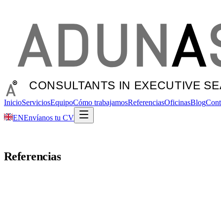
Inicio
Servicios
Equipo
Cómo trabajamos
Referencias
Oficinas
Blog
Cont
EN
Envíanos tu CV
Referencias