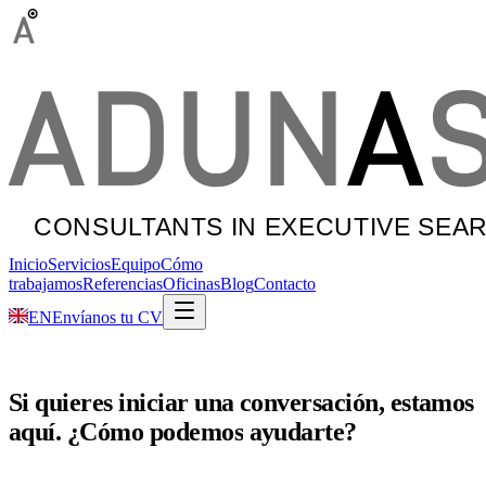
Inicio
Servicios
Equipo
Cómo
trabajamos
Referencias
Oficinas
Blog
Contacto
EN
Envíanos tu CV
Si
quieres
iniciar
una
conversación,
estamos
aquí.
¿Cómo
podemos
ayudarte?