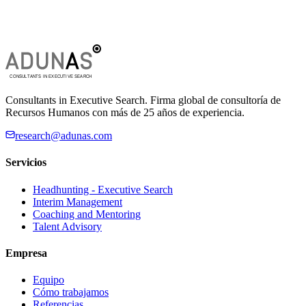
Si quieres que conozcamos tu trayectoria, incorpórate a nuestra base
de datos. El proceso es sencillo: en tres pasos te contamos cómo.
Ver proceso y envío
Consultants in Executive Search. Firma global de consultoría de
Recursos Humanos con más de 25 años de experiencia.
research@adunas.com
Servicios
Headhunting - Executive Search
Interim Management
Coaching and Mentoring
Talent Advisory
Empresa
Equipo
Cómo trabajamos
Referencias