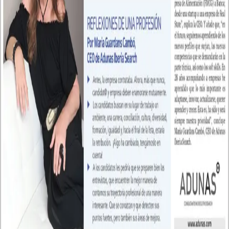
Talent Advisory
Empresa
Equipo
Cómo trabajamos
Referencias
Blog
Envíanos tu CV
Contacto
Barcelona
Travesera de Gracia, 52 6º 2º
08021 Barcelona
+34 93 595 10 52
Madrid
Gran Via, 6, 4º
28013 Madrid
+34 91 088 43 04
©
2026
ADUNAS.
Todos los derechos reservados.