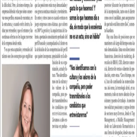
Recent Posts
Mesa redonda en Barcelona del Programa DET: cómo entrar en
el radar de headhunters y recruiters
La recherche d’emploi :
septembre et la chasse aux chasseurs
Tertulia online: conversamos
con una headhunter
¿Tienen que ser igual el CV y LinkedIn?
Las miradas opuestas de un headhunter y un consultor de carrera
Consultants in Executive Search. Firma global de consultoría de
Recursos Humanos con más de 25 años de experiencia.
research@adunas.com
Servicios
Headhunting - Executive Search
Interim Management
Coaching and Mentoring