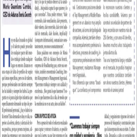
Volver al blog
Abrir imagen
Prensa
Entrevista
10 de septiembre de 2022
Una entrevista centrada en una de las preocupaciones principales de
las empresas: captar y retener talento.
Un placer compartir con vosotros la entrevista realizada a nuestra
CEO para EXPANSIÓN el 3 de septiembre de 2022, “Captar y
retener el talento son algunas de las principales preocupaciones de
las empresas. Cómo encontrarlo y cómo mantenerlo es lo que nos
explica María Guardans Cambó, CEO de ADUNAS Iberia Search”
Ver entrevista completa
aqui
Servicios de executive search
Oficinas en Barcelona y Madrid
Compartir artículo
f
x
in
Search