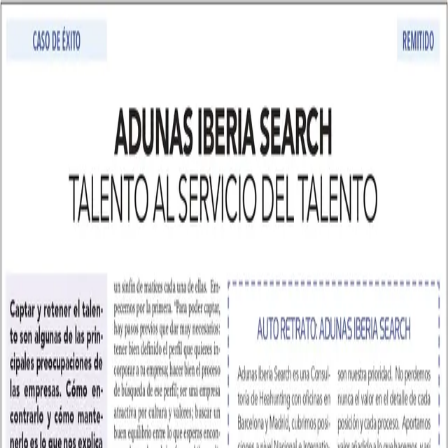
Inicio
Servicios
Equipo
Cómo
trabajamos
Referencias
Oficinas
Blog
Contacto
EN
Envíanos tu CV
Entrevista
en
Expansión
a
Maria
Guardans